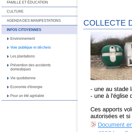
FAMILLE ET ÉDUCATION
CULTURE
COLLECTE D
AGENDA DES MANIFESTATIONS
INFOS CITOYENNES
Environnement
Voie publique et déchets
Les plantations
Prévention des accidents
domestiques
Vie quotidienne
Economie d'énergie
- une au stade 
- une à l’églis
Pour un été agréable
Ces apports volo
autorisées et s
Document en