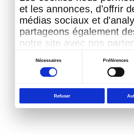
et les annonces, d'offrir d
médias sociaux et d'analy
partageons également des 
notre site avec nos parte
publicité et d'analyse, qu
Sélection
Nécessaires
Préférences
du
d'autres informations que 
consentement
ont collectées lors de votr
Refuser
Aut