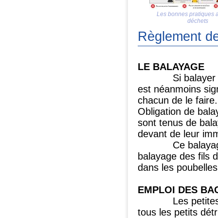
Les bonnes pratiques 
déchets
Règlement de
LE BALAYAGE
Si balayer et net
est néanmoins signi
chacun de le faire.
Obligation de balay
sont tenus de bala
devant de leur imm
Ce balayage se f
balayage des fils 
dans les poubelles
EMPLOI DES BA
Les petites poub
tous les petits dét