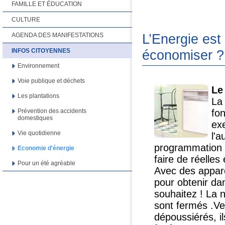
FAMILLE ET ÉDUCATION
CULTURE
L’Energie est
AGENDA DES MANIFESTATIONS
économiser ?
INFOS CITOYENNES
Environnement
Voie publique et déchets
Le
Les plantations
La
fo
Prévention des accidents
domestiques
ex
Vie quotidienne
l'a
programmation d
Economie d'énergie
faire de réelles
Pour un été agréable
Avec des apparei
pour obtenir da
souhaitez ! La n
sont fermés .Vei
dépoussiérés, il