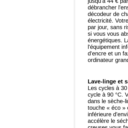
jusqu'à 44 € pa
débrancher l'en
décodeur de cha
électricité. Vot
par jour, sans r
si vous vous ab
énergétiques. L
l'équipement in
d'encre et un f
ordinateur gran
Lave-linge et 
Les cycles à 30
cycle à 90 °C. V
dans le sèche-li
touche « éco »
inférieure d'en
accélère le séc
creuses vous fai