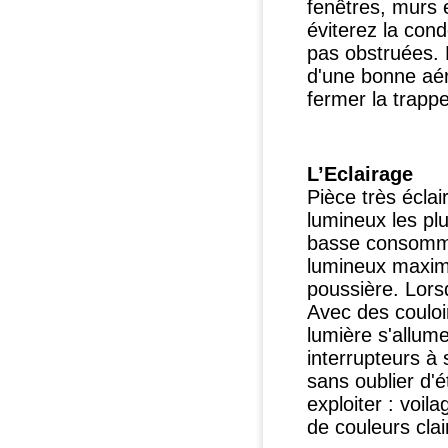
fenêtres, murs 
éviterez la con
pas obstruées. 
d'une bonne aér
fermer la trapp
L’Eclairage
Pièce très écla
lumineux les plu
basse consommat
lumineux maxim
poussière. Lors
Avec des couloi
lumière s'allum
interrupteurs à 
sans oublier d'é
exploiter : voil
de couleurs clai