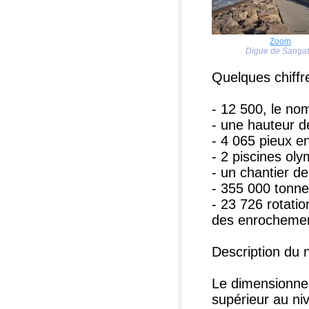
Zoom
Digue de Sangat
Quelques chiffre
- 12 500, le no
- une hauteur d
- 4 065 pieux e
- 2 piscines ol
- un chantier de
- 355 000 tonn
- 23 726 rotati
des enrochement
Description du 
Le dimensionnem
supérieur au ni