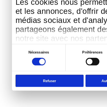
Les cookies nous permett
et les annonces, d'offrir d
médias sociaux et d'analy
partageons également des 
notre site avec nos parte
publicité et d'analyse, qu
Sélection
Nécessaires
Préférences
du
d'autres informations que 
consentement
ont collectées lors de votr
Refuser
Aut