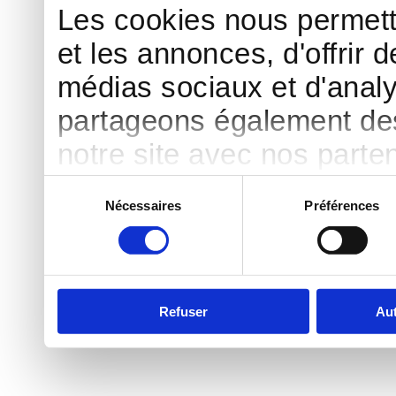
Les cookies nous permett
et les annonces, d'offrir d
médias sociaux et d'analy
partageons également des 
notre site avec nos parte
publicité et d'analyse, qu
Sélection
Nécessaires
Préférences
du
d'autres informations que 
consentement
ont collectées lors de votr
Refuser
Aut