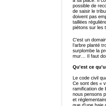
à sa place. Il c
possible de rec
de saisir le tri
doivent pas emp
taillées réguliè
piétons sur les 
C’est un domain
l’arbre planté t
surplombe la pro
mur… Il faut don
Qu’est ce qu’u
Le code civil qu
Ce sont des « v
ramification de 
nous pensons po
et réglementaire
que d’une haie 