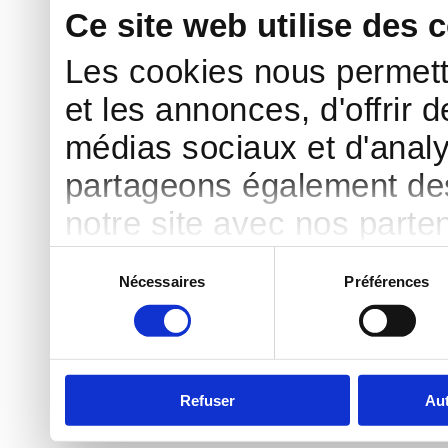
Ce site web utilise des 
Les cookies nous permett
et les annonces, d'offrir d
médias sociaux et d'analy
partageons également des 
notre site avec nos parte
publicité et d'analyse, qu
Sélection
Nécessaires
Préférences
du
d'autres informations que 
consentement
ont collectées lors de votr
Refuser
Aut