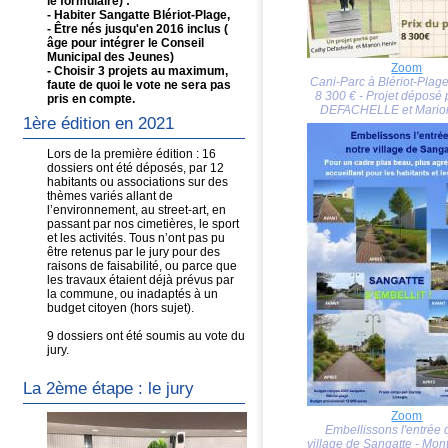
le formulaire) :
- Habiter Sangatte Blériot-Plage,
- Être nés jusqu'en 2016 inclus (
âge pour intégrer le Conseil
Municipal des Jeunes)
Zoom
- Choisir 3 projets au maximum,
Cani-Parc à Blériot-Plag
faute de quoi le vote ne sera pas
8 300 € - Projet déposé
pris en compte.
DEFACHELLE et Mario
1ère édition en 2021
Lors de la première édition : 16
dossiers ont été déposés, par 12
habitants ou associations sur des
thèmes variés allant de
l’environnement, au street-art, en
passant par nos cimetières, le sport
et les activités. Tous n’ont pas pu
être retenus par le jury pour des
raisons de faisabilité, ou parce que
les travaux étaient déjà prévus par
la commune, ou inadaptés à un
budget citoyen (hors sujet).
9 dossiers ont été soumis au vote du
jury.
La 2ème étape : le jury
Zoom
Embellissons l'entrée 
village de Sangatte - Mon