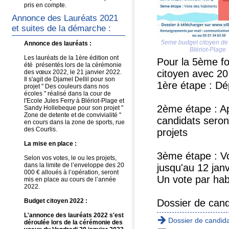
pris en compte.
Annonce des Lauréats 2021
et suites de la démarche :
5eme budget citoyen de
Annonce des lauréats :
Blériot-Plage
Les lauréats de la 1ère édition ont
Pour la 5ème fo
été présentés lors de la cérémonie
citoyen avec 20 
des vœux 2022, le 21 janvier 2022.
Il s'agit de Djamel Dellil pour son
1ère étape : Dé
projet " Des couleurs dans nos
écoles " réalisé dans la cour de
l'Ecole Jules Ferry à Blériot-Plage et
2ème étape : Ap
Sandy Hollebeque pour son projet "
Zone de detente et de convivialité "
candidats seront
en cours dans la zone de sports, rue
des Courlis.
projets
La mise en place :
3ème étape : Vo
Selon vos votes, le ou les projets,
dans la limite de l’enveloppe des 20
jusqu'au 12 jan
000 € alloués à l’opération, seront
Un vote par hab
mis en place au cours de l’année
2022.
Dossier de cand
Budget citoyen 2022 :
L'annonce des lauréats 2022 s'est
Dossier de candid
déroulée lors de la cérémonie des