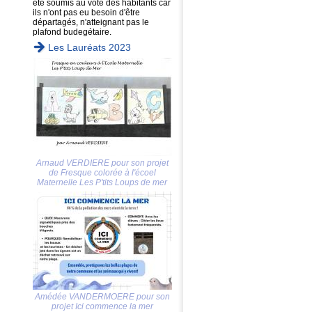
été soumis au vote des habitants car
ils n'ont pas eu besoin d'être
départagés, n'atteignant pas le
plafond budegétaire.
Les Lauréats 2023
Arnaud VERDIERE pour son projet
de Fresque colorée à l'écoel
Maternelle Les P'tits Loups de mer
Amédée VANDERMOERE pour son
projet Ici commence la mer