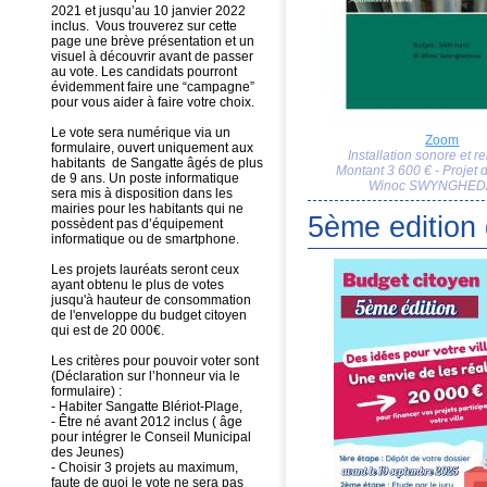
2021 et jusqu’au 10 janvier 2022
inclus. Vous trouverez sur cette
page une brève présentation et un
visuel à découvrir avant de passer
au vote. Les candidats pourront
évidemment faire une “campagne”
pour vous aider à faire votre choix.
Le vote sera numérique via un
Zoom
formulaire, ouvert uniquement aux
Installation sonore et re
habitants de Sangatte âgés de plus
Montant 3 600 € - Projet
de 9 ans. Un poste informatique
Winoc SWYNGHE
sera mis à disposition dans les
mairies pour les habitants qui ne
5ème edition 
possèdent pas d’équipement
informatique ou de smartphone.
Les projets lauréats seront ceux
ayant obtenu le plus de votes
jusqu'à hauteur de consommation
de l'enveloppe du budget citoyen
qui est de 20 000€.
Les critères pour pouvoir voter sont
(Déclaration sur l’honneur via le
formulaire) :
- Habiter Sangatte Blériot-Plage,
- Être né avant 2012 inclus ( âge
pour intégrer le Conseil Municipal
des Jeunes)
- Choisir 3 projets au maximum,
faute de quoi le vote ne sera pas