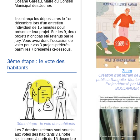
Océane Gareau, Maire du Conseil
Municipal des Jeunes
Ils ont reçu les dépositaires le 1er
décembre lors d'un entretien
individuel de 15 minutes pour
présenter leur projet. Sur les 9, deux
projets n’ont pas été retenus par le
jury. Vous avez donc l’occasion de
voter pour vos 3 projets préférés
parmi les 7 présentés ci-dessous.
3ème étape : le vote des
habitants
Zoom
Création d'un terrain d
public à Sangatte- Montan
Projet déposé par M
BOULANGER
3ème étape : le vote des habitants
Les 7 dossiers retenus sont soumis
aux votes des habitants via notre
site internet à partir du 15 décembre