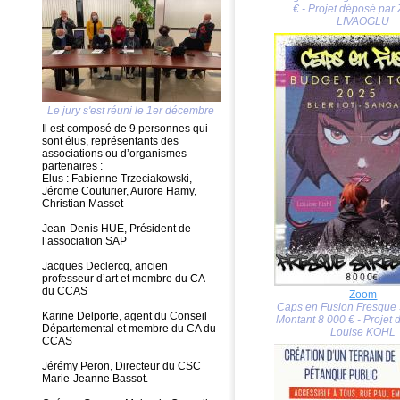
€ - Projet déposé par
LIVAOGLU
Le jury s'est réuni le 1er décembre
Il est composé de 9 personnes qui
sont élus, représentants des
associations ou d’organismes
partenaires :
Elus : Fabienne Trzeciakowski,
Jérome Couturier, Aurore Hamy,
Christian Masset
Jean-Denis HUE, Président de
l’association SAP
Jacques Declercq, ancien
professeur d’art et membre du CA
du CCAS
Zoom
Caps en Fusion Fresque S
Karine Delporte, agent du Conseil
Montant 8 000 € - Projet
Départemental et membre du CA du
Louise KOHL
CCAS
Jérémy Peron, Directeur du CSC
Marie-Jeanne Bassot.