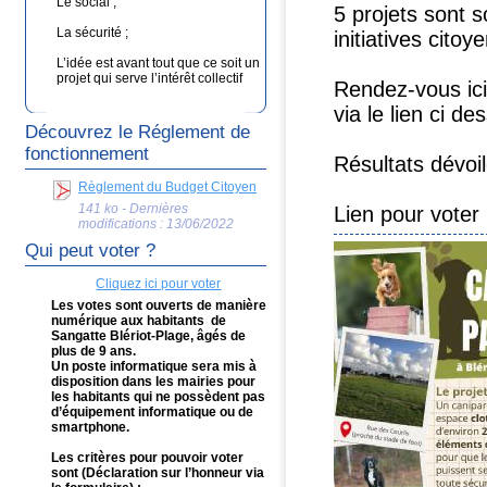
Le social ;
5 projets sont s
La sécurité ;
initiatives citoy
L’idée est avant tout que ce soit un
projet qui serve l’intérêt collectif
Rendez-vous ici 
via le lien ci de
Découvrez le Réglement de
fonctionnement
Résultats dévoi
Règlement du Budget Citoyen
141 ko - Dernières
Lien pour voter
modifications : 13/06/2022
Qui peut voter ?
Cliquez ici pour voter
Les votes sont ouverts de manière
numérique aux habitants de
Sangatte Blériot-Plage, âgés de
plus de 9 ans.
Un poste informatique sera mis à
disposition dans les mairies pour
les habitants qui ne possèdent pas
d’équipement informatique ou de
smartphone.
Les critères pour pouvoir voter
sont (Déclaration sur l’honneur via