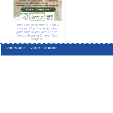
- Mme Françoise Merlen, pour la
création d'un livret Nature en
partenariat avec Eden 62 et le
Centre Social et Culturel. Csc
sangatte
Administration
Gestion des cookies