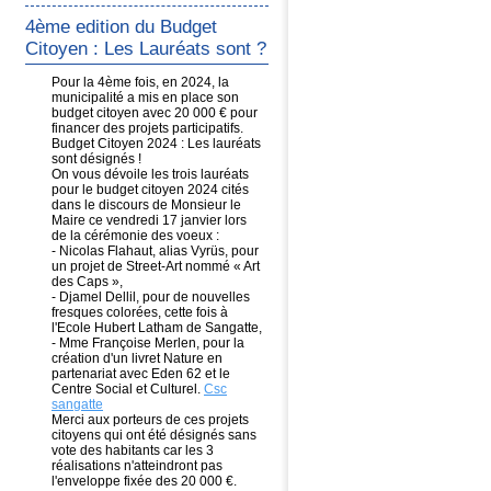
4ème edition du Budget
Citoyen : Les Lauréats sont ?
Pour la 4ème fois, en 2024, la
municipalité a mis en place son
budget citoyen avec 20 000 € pour
financer des projets participatifs.
Budget Citoyen 2024 : Les lauréats
sont désignés !
On vous dévoile les trois lauréats
pour le budget citoyen 2024 cités
dans le discours de Monsieur le
Maire ce vendredi 17 janvier lors
de la cérémonie des voeux :
- Nicolas Flahaut, alias Vyrüs, pour
un projet de Street-Art nommé « Art
des Caps »,
- Djamel Dellil, pour de nouvelles
fresques colorées, cette fois à
l'Ecole Hubert Latham de Sangatte,
- Mme Françoise Merlen, pour la
création d'un livret Nature en
partenariat avec Eden 62 et le
Centre Social et Culturel.
Csc
sangatte
Merci aux porteurs de ces projets
citoyens qui ont été désignés sans
vote des habitants car les 3
réalisations n'atteindront pas
l'enveloppe fixée des 20 000 €.