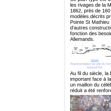
les rivages de la 
1862, près de 160 
modèles décrits p
Pointe St Mathieu
d’autres construct
fonction des besoin
Allemands.
Zoom
Représentation du site du For
aujourd’hui.
Au fil du siècle, l
important face à l
un maillon du célèb
réduit a été renfo