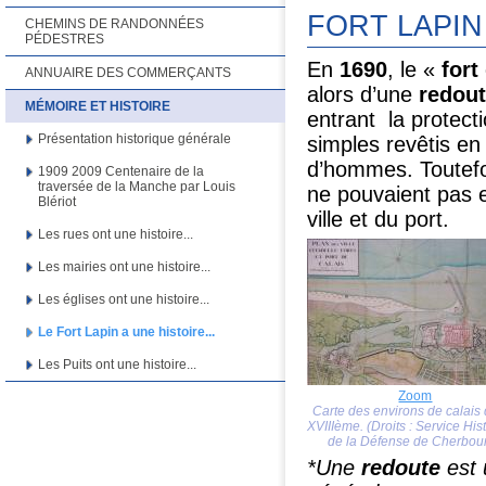
FORT LAPIN 
CHEMINS DE RANDONNÉES
PÉDESTRES
En
1690
, le «
fort
ANNUAIRE DES COMMERÇANTS
alors d’une
redout
MÉMOIRE ET HISTOIRE
entrant la protect
Présentation historique générale
simples revêtis en
d’hommes. Toutefoi
1909 2009 Centenaire de la
traversée de la Manche par Louis
ne pouvaient pas 
Blériot
ville et du port.
Les rues ont une histoire...
Les mairies ont une histoire...
Les églises ont une histoire...
Le Fort Lapin a une histoire...
Les Puits ont une histoire...
Zoom
Carte des environs de calais
XVIIIème. (Droits : Service His
de la Défense de Cherbour
*Une
redoute
est 