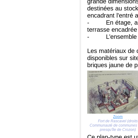
grande dimensions
destinées au stocka
encadrant l’entré a
- En étage, acces
terrasse encadrée 
- L’ensemble est
Les matériaux de 
disponibles sur sit
briques jaune de p
Zoom
Fort de Rascavel (droits
Communauté de communes 
presqu'île de Crozon)
Ce plan-type est ut