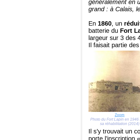
généralement en un
grand : à Calais, l
En
1860
, un
rédui
batterie du
Fort L
largeur sur 3 des 4
Il faisait partie d
Zoom
Photo du Fort Lapin en 1946
sa réhabilitation (2014)
Il s’y trouvait un
porte l’inscription 