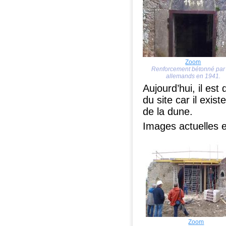
Zoom
Renforcement bétonné par 
allemands en 1941.
Aujourd’hui, il est 
du site car il exi
de la dune.
Images actuelles e
Zoom