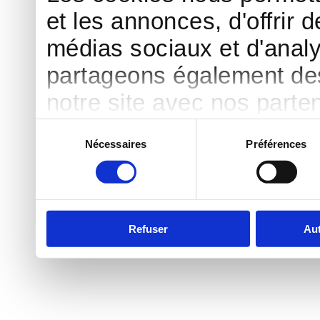
et les annonces, d'offrir d
médias sociaux et d'analy
partageons également des 
notre site avec nos parte
publicité et d'analyse, qu
Sélection
Nécessaires
Préférences
du
d'autres informations que 
consentement
ont collectées lors de votr
Refuser
Aut