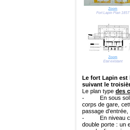
Zoom
Fort Lapin Plan 1857
Zoom
Etat existant
Le fort Lapin est
suivant le trois
Le plan type
des c
- En sous sol : u
corps de gare, cet
passage d’entrée,
- En niveau coura
double porte : un 