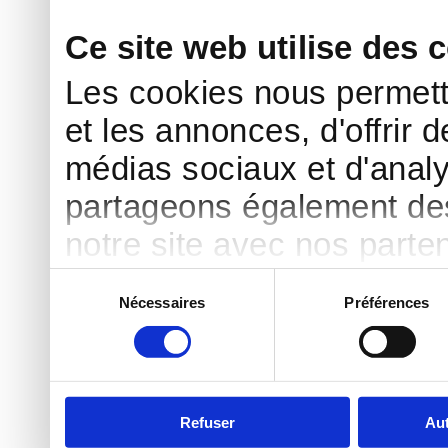
Ce site web utilise des 
Les cookies nous permett
et les annonces, d'offrir d
médias sociaux et d'analy
partageons également des 
notre site avec nos parte
publicité et d'analyse, qu
Sélection
Nécessaires
Préférences
du
d'autres informations que 
consentement
ont collectées lors de votr
Refuser
Aut