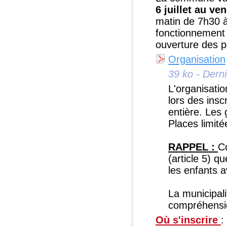
6 juillet au v
matin de 7h30 à
fonctionnement 
ouverture des po
Organisation
39 ko - Dern
L'organisatio
lors des insc
entière. Les 
Places limité
RAPPEL :
C
(article 5) qu
les enfants a
La municipali
compréhensi
Où s'inscrire
: